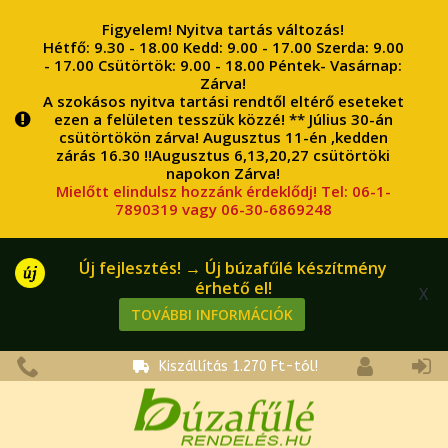
Figyelem! Nyitva tartás változás!
Hétfő: 9.30 - 18.00 Kedd: 9.00 - 17.00 Szerda: 9.00
- 17.00 Csütörtök: 9.00 - 18.00 Péntek- Vasárnap:
Zárva!
A szokásos nyitva tartási rendtől eltérő eseteket
X
ezen a felületen tesszük közzé! ** Július 30-án
csütörtökön zárva! Augusztus 11-én ,kedden
zárás 16.30 !!Augusztus 6,13,20,27 csütörtöki
napokon Zárva!
Mielőtt elindulsz hozzánk érdeklődj! Tel: 06-1-
7890319 vagy 06-30-6869248
Új fejlesztés! → Új búzafűlé készítmény
érhető el!
X
TOVÁBBI INFORMÁCIÓK
Kiszállítás 1.270 Ft-tól!